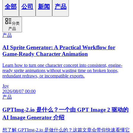
全部
公司
新闻
产品
分类
产品
产品
AI Sprite Generator: A Practical Workflow for
Game-Ready Character Animation
Learn how to turn one character concept into consistent, engine-
ready sprite animations without wasting time on broken loops,
redundant redraws, or incompatible exports.
Joy
2026/08/07 00:00
产品
GPTImg-2.io 是什么？一个由 GPT Image 2 驱动的
AI Image Generator 介绍
想了解 GPTImg-2.io 是做什么的？这篇文章会带你快速看懂它