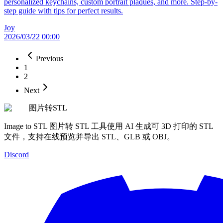
personalized keychains, custom portrait plaques, and more. Step-by-
step guide with tips for perfect results.
Joy
2026/03/22 00:00
Previous
1
2
Next
图片转STL
Image to STL 图片转 STL 工具使用 AI 生成可 3D 打印的 STL
文件，支持在线预览并导出 STL、GLB 或 OBJ。
Discord