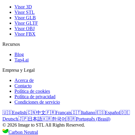
Visor 3D
Visor STL
Visor GLB
Visor GLTF
Visor OBJ
Visor FBX
Recursos
Blog
Tap4.ai
Empresa y Legal
Acerca de
Contacto
Política de cookies
Política de privacidad
Condiciones de servicio
🇺🇸
English
🇨🇳
中文
🇫🇷
Français
🇮🇹
Italiano
🇪🇸
Español
🇩🇪
Deutsch
🇯🇵
日本語
🇰🇷
한국어
🇧🇷
Português (Brasil)
©
2026
Image to STL
All Rights Reserved.
Carbon Neutral