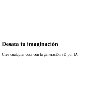
Desata tu imaginación
Crea cualquier cosa con la generación 3D por IA
Prototipado de notas
Describe una idea o sube una referencia para evaluar su forma antes
del modelado detallado.