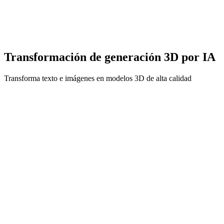
Marketing
Crea visuales 3D llamativos para campañas.
Transformación de generación 3D por IA
Transforma texto e imágenes en modelos 3D de alta calidad
Generador de modelos 3D a partir de imagen
Before
After