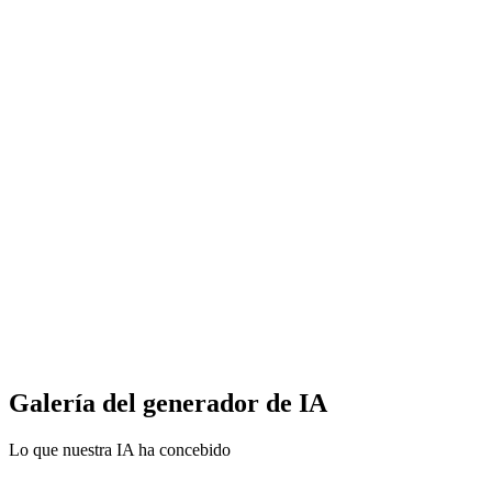
After
Comprende descripciones de texto complejas
Genera mallas totalmente texturizadas
Vista previa en el navegador e historial de generación
Galería del generador de IA
Lo que nuestra IA ha concebido