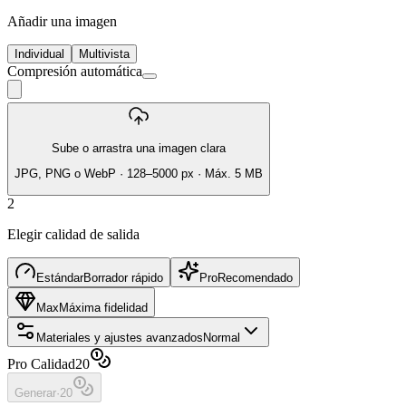
Añadir una imagen
Individual
Multivista
Compresión automática
Sube o arrastra una imagen clara
JPG, PNG o WebP · 128–5000 px · Máx. 5 MB
2
Elegir calidad de salida
Estándar
Borrador rápido
Pro
Recomendado
Max
Máxima fidelidad
Materiales y ajustes avanzados
Normal
Pro Calidad
20
Generar
·
20