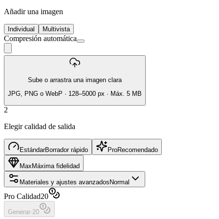
Añadir una imagen
Individual
Multivista
Compresión automática
Sube o arrastra una imagen clara
JPG, PNG o WebP · 128–5000 px · Máx. 5 MB
2
Elegir calidad de salida
Estándar
Borrador rápido
Pro
Recomendado
Max
Máxima fidelidad
Materiales y ajustes avanzados
Normal
Pro Calidad
20
Generar
·
20