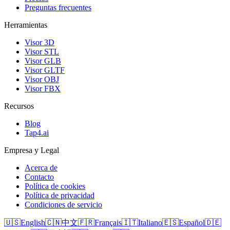
Preguntas frecuentes
Herramientas
Visor 3D
Visor STL
Visor GLB
Visor GLTF
Visor OBJ
Visor FBX
Recursos
Blog
Tap4.ai
Empresa y Legal
Acerca de
Contacto
Política de cookies
Política de privacidad
Condiciones de servicio
🇺🇸
English
🇨🇳
中文
🇫🇷
Français
🇮🇹
Italiano
🇪🇸
Español
🇩🇪