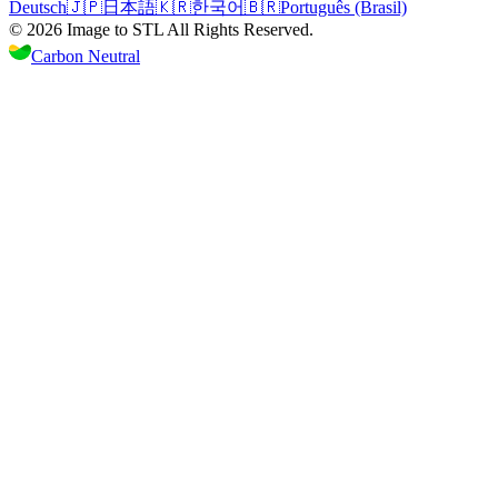
Deutsch
🇯🇵
日本語
🇰🇷
한국어
🇧🇷
Português (Brasil)
©
2026
Image to STL
All Rights Reserved.
Carbon Neutral