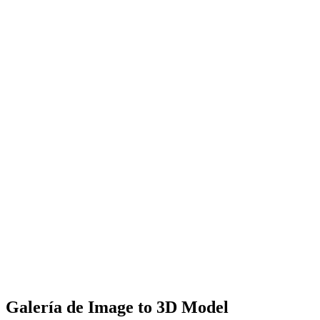
After
Generación de geometría precisa a partir de la entrada 2D
Topología de malla optimizada para diversos usos
Previsualización y descarga instantáneas
Galería de Image to 3D Model