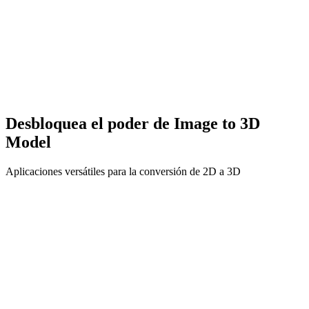
Desbloquea el poder de Image to 3D
Model
Aplicaciones versátiles para la conversión de 2D a 3D
Impresión 3D
Convierte tus imágenes planas en modelos 3D imprimibles. Ideal
para litofanías, logotipos y relieves personalizados.