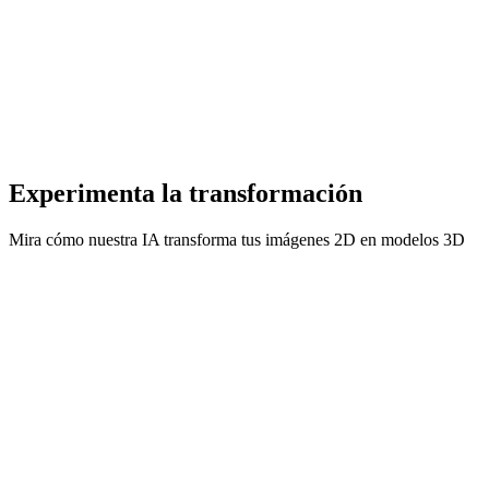
Añade una nueva dimensión a tu arte digital e ilustraciones.
Muestra de comercio electrónico
Crea representaciones 3D de productos a partir de fotos estándar.
Experimenta la transformación
Mira cómo nuestra IA transforma tus imágenes 2D en modelos 3D
Modelo de Imagen a 3D
Before