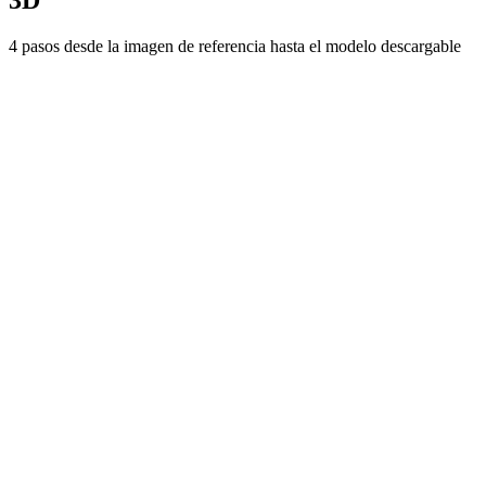
3D
4 pasos desde la imagen de referencia hasta el modelo descargable
01
Subir imagen
Sube una imagen JPG, PNG o WebP de hasta 5 MB, o añade varias
vistas para cubrir mejor el objeto.
02
Generación por IA
Nuestra IA analiza la profundidad y la estructura para construir un
modelo 3D.