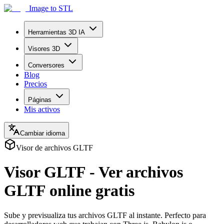
Image to STL
Herramientas 3D IA
Visores 3D
Conversores
Blog
Precios
Páginas
Mis activos
Cambiar idioma
Visor de archivos GLTF
Visor GLTF - Ver archivos
GLTF online gratis
Sube y previsualiza tus archivos GLTF al instante. Perfecto para