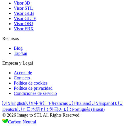
Visor 3D
Visor STL
Visor GLB
Visor GLTF
Visor OBJ
Visor FBX
Recursos
Blog
Tap4.ai
Empresa y Legal
Acerca de
Contacto
Política de cookies
Política de privacidad
Condiciones de servicio
🇺🇸
English
🇨🇳
中文
🇫🇷
Français
🇮🇹
Italiano
🇪🇸
Español
🇩🇪
Deutsch
🇯🇵
日本語
🇰🇷
한국어
🇧🇷
Português (Brasil)
©
2026
Image to STL
All Rights Reserved.
Carbon Neutral