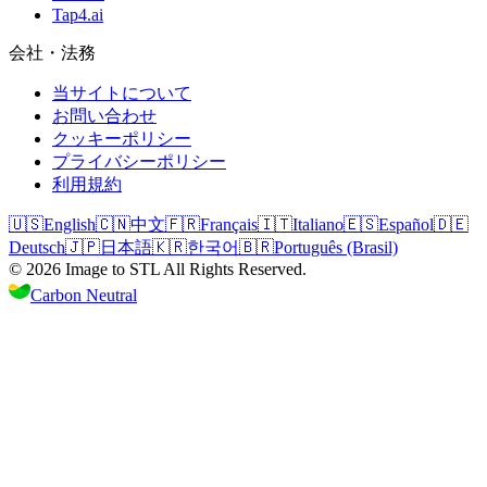
Tap4.ai
会社・法務
当サイトについて
お問い合わせ
クッキーポリシー
プライバシーポリシー
利用規約
🇺🇸
English
🇨🇳
中文
🇫🇷
Français
🇮🇹
Italiano
🇪🇸
Español
🇩🇪
Deutsch
🇯🇵
日本語
🇰🇷
한국어
🇧🇷
Português (Brasil)
©
2026
Image to STL
All Rights Reserved.
Carbon Neutral