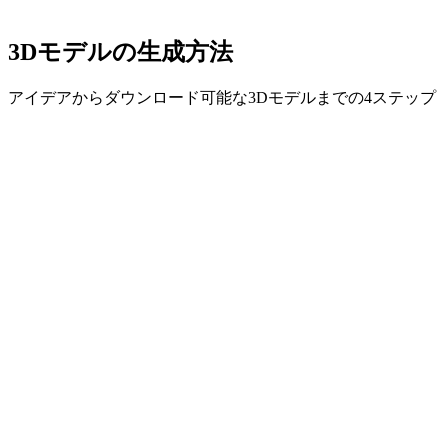
3Dモデルの生成方法
アイデアからダウンロード可能な3Dモデルまでの4ステップ
01
プロンプトを入力
テキストを入力するか、JPG、PNG、WebPの参照画像また
はスケッチをアップロードします。
02
AIが思考