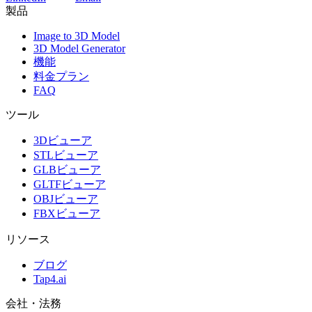
製品
Image to 3D Model
3D Model Generator
機能
料金プラン
FAQ
ツール
3Dビューア
STLビューア
GLBビューア
GLTFビューア
OBJビューア
FBXビューア
リソース
ブログ
Tap4.ai
会社・法務