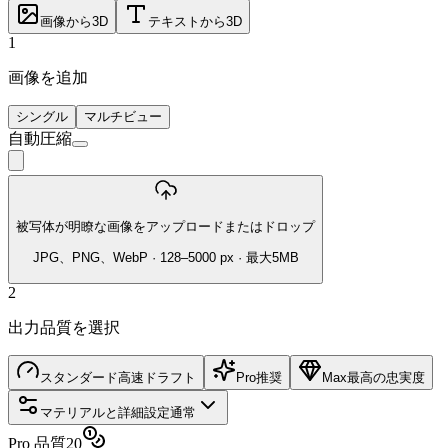
画像から3D
テキストから3D
1
画像を追加
シングル
マルチビュー
自動圧縮
被写体が明瞭な画像をアップロードまたはドロップ
JPG、PNG、WebP · 128–5000 px · 最大5MB
2
出力品質を選択
スタンダード
高速ドラフト
Pro
推奨
Max
最高の忠実度
マテリアルと詳細設定
通常
Pro 品質
20