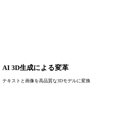
教育
あらゆる被写体の視覚教材をオンデマンドで生成。
マーケティング
キャンペーン用に目を引く3Dビジュアルを作成。
AI 3D生成による変革
テキストと画像を高品質な3Dモデルに変換
画像から3Dモデルを生成
Before