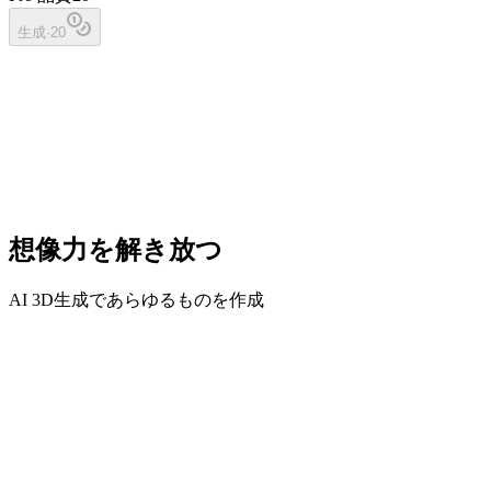
生成
·
20
想像力を解き放つ
AI 3D生成であらゆるものを作成
プロトタイピング
アイデアを記述するか参照をアップロードし、詳細モデリン
グ前に形状を確認できます。