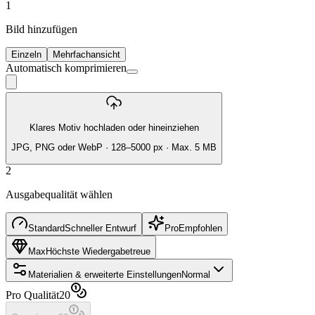
1
Bild hinzufügen
Einzeln
Mehrfachansicht
Automatisch komprimieren
Klares Motiv hochladen oder hineinziehen
JPG, PNG oder WebP · 128–5000 px · Max. 5 MB
2
Ausgabequalität wählen
Standard
Schneller Entwurf
Pro
Empfohlen
Max
Höchste Wiedergabetreue
Materialien & erweiterte Einstellungen
Normal
Pro Qualität
20