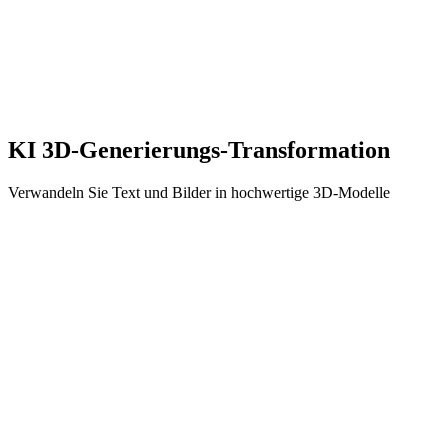
Generieren Sie bei Bedarf visuelle Hilfsmittel für jedes Fach.
Marketing
Erstellen Sie auffällige 3D-Visualisierungen für Kampagnen.
KI 3D-Generierungs-Transformation
Verwandeln Sie Text und Bilder in hochwertige 3D-Modelle
3D Model Generator aus Bild
Before
After