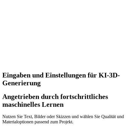
Betrachten Sie das generierte Ergebnis im 3D-Viewer.
04
Herunterladen
Exportieren Sie das Modell in Ihrem bevorzugten Format.
Eingaben und Einstellungen für KI-3D-
Generierung
Angetrieben durch fortschrittliches
maschinelles Lernen
Nutzen Sie Text, Bilder oder Skizzen und wählen Sie Qualität und
Materialoptionen passend zum Projekt.