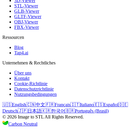
3D-Viewer
STL-Viewer
GLB-Viewer
GLTF-Viewer
OBJ-Viewer
FBX-Viewer
Ressourcen
Blog
Tap4.ai
Unternehmen & Rechtliches
Über uns
Kontakt
Cookie-Richtlinie
Datenschutzrichtlinie
Nutzungsbedingungen
🇺🇸
English
🇨🇳
中文
🇫🇷
Français
🇮🇹
Italiano
🇪🇸
Español
🇩🇪
Deutsch
🇯🇵
日本語
🇰🇷
한국어
🇧🇷
Português (Brasil)
©
2026
Image to STL
All Rights Reserved.
Carbon Neutral