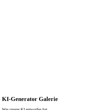
After
Versteht komplexe Textbeschreibungen
Optionale Texturen und PBR-Materialien
Vorschau im Browser und Generierungsverlauf
KI-Generator Galerie
Was unsere KI entworfen hat