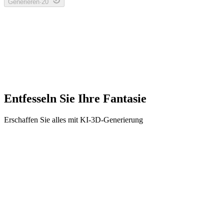
Generieren
·
20
Entfesseln Sie Ihre Fantasie
Erschaffen Sie alles mit KI-3D-Generierung
Prototyping
Beschreiben Sie eine Idee oder laden Sie eine Referenz hoch, um
die Form vor der Detailmodellierung zu prüfen.