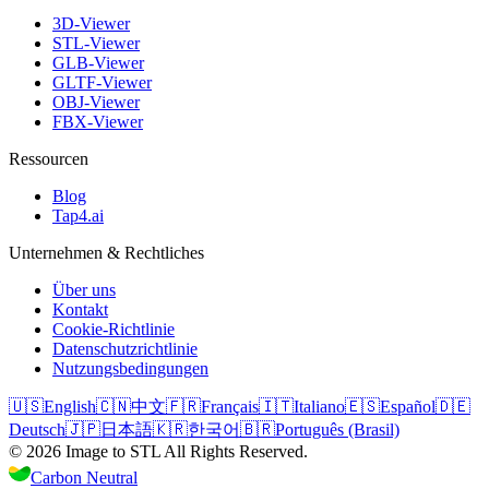
3D-Viewer
STL-Viewer
GLB-Viewer
GLTF-Viewer
OBJ-Viewer
FBX-Viewer
Ressourcen
Blog
Tap4.ai
Unternehmen & Rechtliches
Über uns
Kontakt
Cookie-Richtlinie
Datenschutzrichtlinie
Nutzungsbedingungen
🇺🇸
English
🇨🇳
中文
🇫🇷
Français
🇮🇹
Italiano
🇪🇸
Español
🇩🇪
Deutsch
🇯🇵
日本語
🇰🇷
한국어
🇧🇷
Português (Brasil)
©
2026
Image to STL
All Rights Reserved.
Carbon Neutral