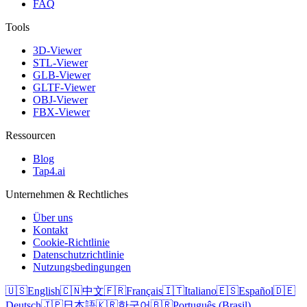
FAQ
Tools
3D-Viewer
STL-Viewer
GLB-Viewer
GLTF-Viewer
OBJ-Viewer
FBX-Viewer
Ressourcen
Blog
Tap4.ai
Unternehmen & Rechtliches
Über uns
Kontakt
Cookie-Richtlinie
Datenschutzrichtlinie
Nutzungsbedingungen
🇺🇸
English
🇨🇳
中文
🇫🇷
Français
🇮🇹
Italiano
🇪🇸
Español
🇩🇪
Deutsch
🇯🇵
日本語
🇰🇷
한국어
🇧🇷
Português (Brasil)