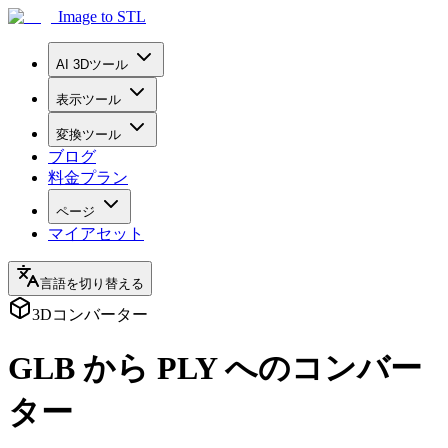
Image to STL
AI 3Dツール
表示ツール
変換ツール
ブログ
料金プラン
ページ
マイアセット
言語を切り替える
3Dコンバーター
GLB から PLY へのコンバー
ター