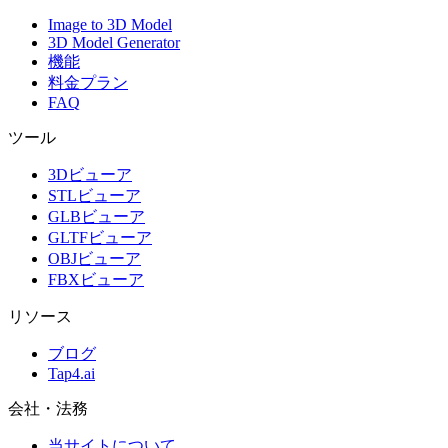
Image to 3D Model
3D Model Generator
機能
料金プラン
FAQ
ツール
3Dビューア
STLビューア
GLBビューア
GLTFビューア
OBJビューア
FBXビューア
リソース
ブログ
Tap4.ai
会社・法務
当サイトについて