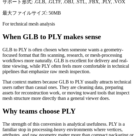
サポート形式: .GLB, .GLTF, .OBJ, .STL, .FBX, .PLY, .VOX
最大ファイルサイズ: 50MB
For technical mesh analysis
When GLB to PLY makes sense
GLB to PLY is often chosen when someone wants a geometry-
focused format that fits scanning, research, or mesh-processing
workflows more naturally. GLB is excellent for delivery and real-
time viewing, while PLY often feels more comfortable in technical
pipelines that emphasize raw mesh inspection.
That context matters because GLB to PLY usually attracts technical
users rather than casual ones. They are cleaning data, preparing
assets for reconstruction work, or moving toward tools that inspect
mesh structure more directly than a general viewer does.
Why teams choose PLY
The strength of this conversion is analytical usefulness. PLY is a
familiar stop in processing-heavy environments where vertices,
attributes, and raw geometry matter more than compact packaging or