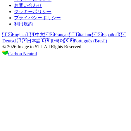
お問い合わせ
クッキーポリシー
プライバシーポリシー
利用規約
🇺🇸
English
🇨🇳
中文
🇫🇷
Français
🇮🇹
Italiano
🇪🇸
Español
🇩🇪
Deutsch
🇯🇵
日本語
🇰🇷
한국어
🇧🇷
Português (Brasil)
©
2026
Image to STL
All Rights Reserved.
Carbon Neutral