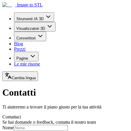
Image to STL
Strumenti IA 3D
Visualizzatori 3D
Convertitori
Blog
Prezzi
Pagine
Le mie risorse
Cambia lingua
Contatti
Ti aiuteremo a trovare il piano giusto per la tua attività
Contattaci
Se hai domande o feedback, contatta il nostro team
Nome