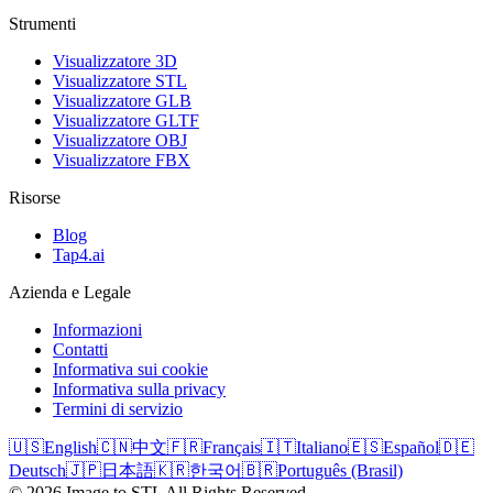
Strumenti
Visualizzatore 3D
Visualizzatore STL
Visualizzatore GLB
Visualizzatore GLTF
Visualizzatore OBJ
Visualizzatore FBX
Risorse
Blog
Tap4.ai
Azienda e Legale
Informazioni
Contatti
Informativa sui cookie
Informativa sulla privacy
Termini di servizio
🇺🇸
English
🇨🇳
中文
🇫🇷
Français
🇮🇹
Italiano
🇪🇸
Español
🇩🇪
Deutsch
🇯🇵
日本語
🇰🇷
한국어
🇧🇷
Português (Brasil)
©
2026
Image to STL
All Rights Reserved.